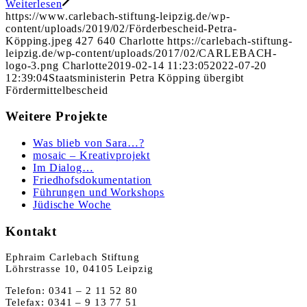
Weiterlesen
https://www.carlebach-stiftung-leipzig.de/wp-
content/uploads/2019/02/Förderbescheid-Petra-
Köpping.jpeg
427
640
Charlotte
https://carlebach-stiftung-
leipzig.de/wp-content/uploads/2017/02/CARLEBACH-
logo-3.png
Charlotte
2019-02-14 11:23:05
2022-07-20
12:39:04
Staatsministerin Petra Köpping übergibt
Fördermittelbescheid
Weitere Projekte
Was blieb von Sara…?
mosaic – Kreativprojekt
Im Dialog…
Friedhofsdokumentation
Führungen und Workshops
Jüdische Woche
Kontakt
Ephraim Carlebach Stiftung
Löhrstrasse 10, 04105 Leipzig
Telefon: 0341 – 2 11 52 80
Telefax: 0341 – 9 13 77 51