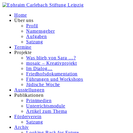
Home
Über uns
Profil
Namensgeber
Aufgaben
Satzung
Termine
Projekte
Was blieb von Sara …?
mosaic – Kreativprojekt
Im Dialog…
Friedhofsdokumentation
Führungen und Workshops
Jüdische Woche
Ausstellungen
Publikationen
Printmedien
Unterrichtsmodule
Artikel zum Thema
Förderverein
Satzung
Archiv
Looking Back for Future