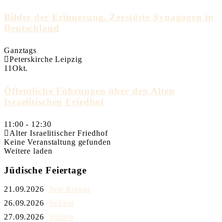
Bilder der Erinnerung. Zerstörte Synagogen in
Deutschland
Ganztags
Peterskirche Leipzig
11
Okt.
Öffentliche Führungen über den Alten
Israelitischen Friedhof
11:00
-
12:30
Alter Israelitischer Friedhof
Keine Veranstaltung gefunden
Weitere laden
Jüdische Feiertage
21.09.2026
Jom Kippur
26.09.2026
Sukkot
27.09.2026
Sukkot