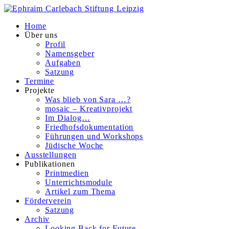
Home
Über uns
Profil
Namensgeber
Aufgaben
Satzung
Termine
Projekte
Was blieb von Sara …?
mosaic – Kreativprojekt
Im Dialog…
Friedhofsdokumentation
Führungen und Workshops
Jüdische Woche
Ausstellungen
Publikationen
Printmedien
Unterrichtsmodule
Artikel zum Thema
Förderverein
Satzung
Archiv
Looking Back for Future