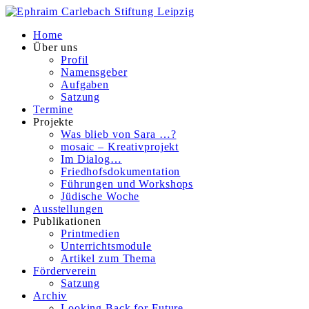
Home
Über uns
Profil
Namensgeber
Aufgaben
Satzung
Termine
Projekte
Was blieb von Sara …?
mosaic – Kreativprojekt
Im Dialog…
Friedhofsdokumentation
Führungen und Workshops
Jüdische Woche
Ausstellungen
Publikationen
Printmedien
Unterrichtsmodule
Artikel zum Thema
Förderverein
Satzung
Archiv
Looking Back for Future