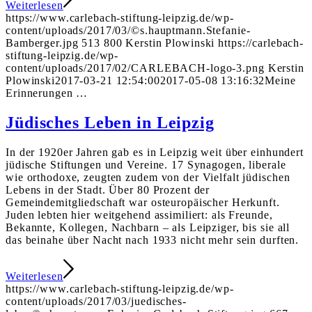
Weiterlesen
https://www.carlebach-stiftung-leipzig.de/wp-
content/uploads/2017/03/©s.hauptmann.Stefanie-
Bamberger.jpg
513
800
Kerstin Plowinski
https://carlebach-
stiftung-leipzig.de/wp-
content/uploads/2017/02/CARLEBACH-logo-3.png
Kerstin
Plowinski
2017-03-21 12:54:00
2017-05-08 13:16:32
Meine
Erinnerungen …
Jüdisches Leben in Leipzig
In der 1920er Jahren gab es in Leipzig weit über einhundert
jüdische Stiftungen und Vereine. 17 Synagogen, liberale
wie orthodoxe, zeugten zudem von der Vielfalt jüdischen
Lebens in der Stadt. Über 80 Prozent der
Gemeindemitgliedschaft war osteuropäischer Herkunft.
Juden lebten hier weitgehend assimiliert: als Freunde,
Bekannte, Kollegen, Nachbarn – als Leipziger, bis sie all
das beinahe über Nacht nach 1933 nicht mehr sein durften.
Weiterlesen
https://www.carlebach-stiftung-leipzig.de/wp-
content/uploads/2017/03/juedisches-