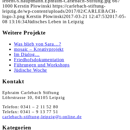
leben©s.hauptmann.Ephraim-Carlebach-Stiftung.jpg
667
1000
Kerstin Plowinski
https://carlebach-stiftung-
leipzig.de/wp-content/uploads/2017/02/CARLEBACH-
logo-3.png
Kerstin Plowinski
2017-03-21 12:47:53
2017-05-
08 13:16:34
Jüdisches Leben in Leipzig
Weitere Projekte
Was blieb von Sara…?
mosaic – Kreativprojekt
Im Dialog…
Friedhofsdokumentation
Führungen und Workshops
Jüdische Woche
Kontakt
Ephraim Carlebach Stiftung
Löhrstrasse 10, 04105 Leipzig
Telefon: 0341 – 2 11 52 80
Telefax: 0341 – 9 13 77 51
carlebach-stiftung-leipzig@t-online.de
Kategorien