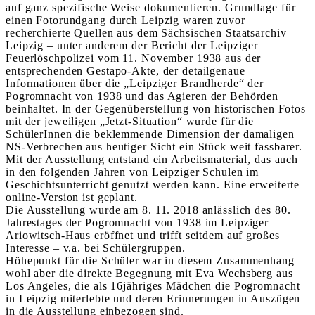
auf ganz spezifische Weise dokumentieren. Grundlage für
einen Fotorundgang durch Leipzig waren zuvor
recherchierte Quellen aus dem Sächsischen Staatsarchiv
Leipzig – unter anderem der Bericht der Leipziger
Feuerlöschpolizei vom 11. November 1938 aus der
entsprechenden Gestapo-Akte, der detailgenaue
Informationen über die „Leipziger Brandherde“ der
Pogromnacht von 1938 und das Agieren der Behörden
beinhaltet. In der Gegenüberstellung von historischen Fotos
mit der jeweiligen „Jetzt-Situation“ wurde für die
SchülerInnen die beklemmende Dimension der damaligen
NS-Verbrechen aus heutiger Sicht ein Stück weit fassbarer.
Mit der Ausstellung entstand ein Arbeitsmaterial, das auch
in den folgenden Jahren von Leipziger Schulen im
Geschichtsunterricht genutzt werden kann. Eine erweiterte
online-Version ist geplant.
Die Ausstellung wurde am 8. 11. 2018 anlässlich des 80.
Jahrestages der Pogromnacht von 1938 im Leipziger
Ariowitsch-Haus eröffnet und trifft seitdem auf großes
Interesse – v.a. bei Schülergruppen.
Höhepunkt für die Schüler war in diesem Zusammenhang
wohl aber die direkte Begegnung mit Eva Wechsberg aus
Los Angeles, die als 16jähriges Mädchen die Pogromnacht
in Leipzig miterlebte und deren Erinnerungen in Auszügen
in die Ausstellung einbezogen sind.