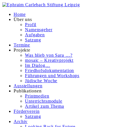
Home
Über uns
Profil
Namensgeber
Aufgaben
Satzung
Termine
Projekte
Was blieb von Sara …?
mosaic – Kreativprojekt
Im Dialog…
Friedhofsdokumentation
Führungen und Workshops
Jüdische Woche
Ausstellungen
Publikationen
Printmedien
Unterrichtsmodule
Artikel zum Thema
Förderverein
Satzung
Archiv
Looking Back for Future