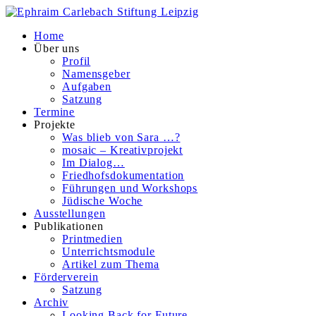
Home
Über uns
Profil
Namensgeber
Aufgaben
Satzung
Termine
Projekte
Was blieb von Sara …?
mosaic – Kreativprojekt
Im Dialog…
Friedhofsdokumentation
Führungen und Workshops
Jüdische Woche
Ausstellungen
Publikationen
Printmedien
Unterrichtsmodule
Artikel zum Thema
Förderverein
Satzung
Archiv
Looking Back for Future