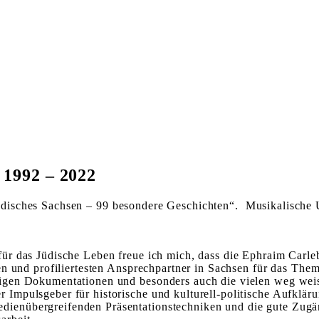
 1992 – 2022
üdisches Sachsen – 99 besondere Geschichten“. Musikalisch
für das Jüdische Leben freue ich mich, dass die Ephraim Carle
sten und profiliertesten Ansprechpartner in Sachsen für das The
tigen Dokumentationen und besonders auch die vielen weg­ weis
 Impulsgeber für historische und kulturell-politische Aufklär
ienübergreifenden Präsentationstechniken und die gute Zugäng