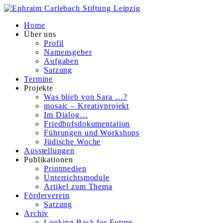
Home
Über uns
Profil
Namensgeber
Aufgaben
Satzung
Termine
Projekte
Was blieb von Sara …?
mosaic – Kreativprojekt
Im Dialog…
Friedhofsdokumentation
Führungen und Workshops
Jüdische Woche
Ausstellungen
Publikationen
Printmedien
Unterrichtsmodule
Artikel zum Thema
Förderverein
Satzung
Archiv
Looking Back for Future