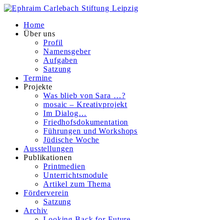
Home
Über uns
Profil
Namensgeber
Aufgaben
Satzung
Termine
Projekte
Was blieb von Sara …?
mosaic – Kreativprojekt
Im Dialog…
Friedhofsdokumentation
Führungen und Workshops
Jüdische Woche
Ausstellungen
Publikationen
Printmedien
Unterrichtsmodule
Artikel zum Thema
Förderverein
Satzung
Archiv
Looking Back for Future