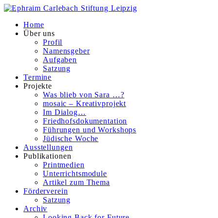
Home
Über uns
Profil
Namensgeber
Aufgaben
Satzung
Termine
Projekte
Was blieb von Sara …?
mosaic – Kreativprojekt
Im Dialog…
Friedhofsdokumentation
Führungen und Workshops
Jüdische Woche
Ausstellungen
Publikationen
Printmedien
Unterrichtsmodule
Artikel zum Thema
Förderverein
Satzung
Archiv
Looking Back for Future