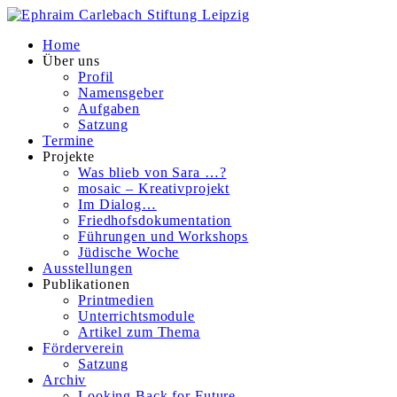
Home
Über uns
Profil
Namensgeber
Aufgaben
Satzung
Termine
Projekte
Was blieb von Sara …?
mosaic – Kreativprojekt
Im Dialog…
Friedhofsdokumentation
Führungen und Workshops
Jüdische Woche
Ausstellungen
Publikationen
Printmedien
Unterrichtsmodule
Artikel zum Thema
Förderverein
Satzung
Archiv
Looking Back for Future